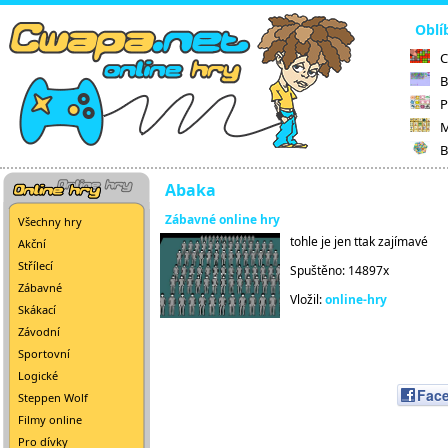
Oblí
C
B
P
M
B
Abaka
Zábavné online hry
Všechny hry
tohle je jen ttak zajímavé
Akční
Střílecí
Spuštěno: 14897x
Zábavné
Vložil:
online-hry
Skákací
Závodní
Sportovní
Logické
Fac
Steppen Wolf
Filmy online
Pro dívky