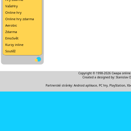
VašeHry
Online hry
Online hry zdarma
Aerobic
Zdarma
EmoSvět
Kurzy inline
Soutěž
Copyright © 1998-2026
Cwapa online
Created a designed by:
Stanislav 
Partnerské stránky:
Android aplikace
,
PC hry, PlayStation, Xb