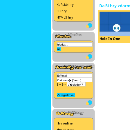
Koňské hry
Další hry zdar
3D hry
HTML5 hry
Hole In One
8 + 9 =
Hry online
Hry zdarma