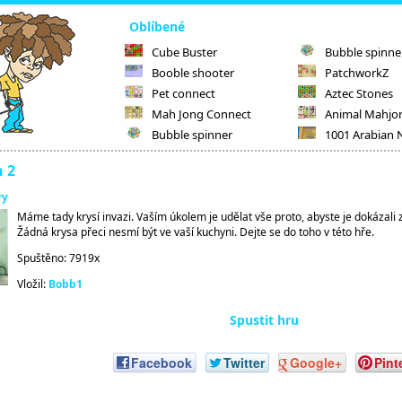
Oblíbené
Cube Buster
Bubble spinne
Booble shooter
PatchworkZ
Pet connect
Aztec Stones
Mah Jong Connect
Animal Mahjo
Bubble spinner
1001 Arabian 
n 2
ry
Máme tady krysí invazi. Vaším úkolem je udělat vše proto, abyste je dokázali
Žádná krysa přeci nesmí být ve vaší kuchyni. Dejte se do toho v této hře.
Spuštěno: 7919x
Vložil:
Bobb1
Spustit hru
Facebook
Twitter
Google+
Pint