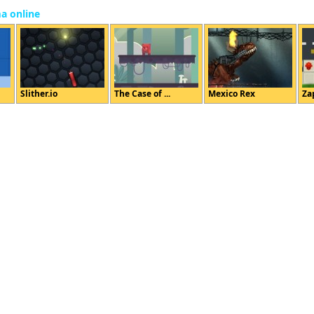
ma online
Slither.io
The Case of ...
Mexico Rex
Za