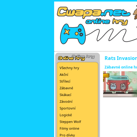
Rats Invasio
Zábavné online h
Všechny hry
Akční
Střílecí
Zábavné
Skákací
Závodní
Sportovní
Logické
Steppen Wolf
Filmy online
Pro dívky