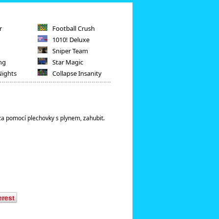
r
Football Crush
1010! Deluxe
Sniper Team
ng
Star Magic
Nights
Collapse Insanity
 za pomocí plechovky s plynem, zahubit.
erest