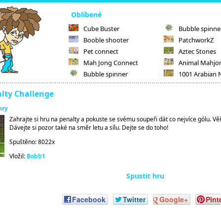
Oblíbené
Cube Buster
Bubble spinne
Booble shooter
PatchworkZ
Pet connect
Aztec Stones
Mah Jong Connect
Animal Mahjo
Bubble spinner
1001 Arabian 
alty Challenge
hry
Zahrajte si hru na penalty a pokuste se svému soupeři dát co nejvíce gólu. Vě
Dávejte si pozor také na směr letu a sílu. Dejte se do toho!
Spuštěno: 8022x
Vložil:
Bobb1
Spustit hru
Facebook
Twitter
Google+
Pint