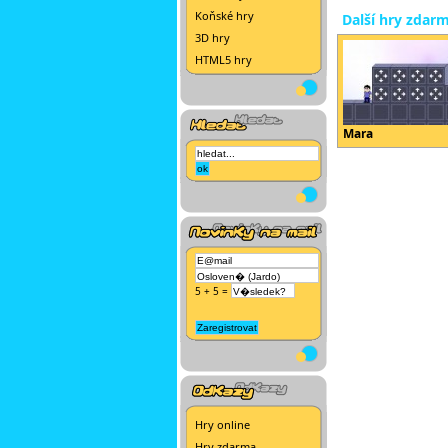
Koňské hry
Další hry zdar
3D hry
HTML5 hry
Mara
5 + 5 =
Hry online
Hry zdarma