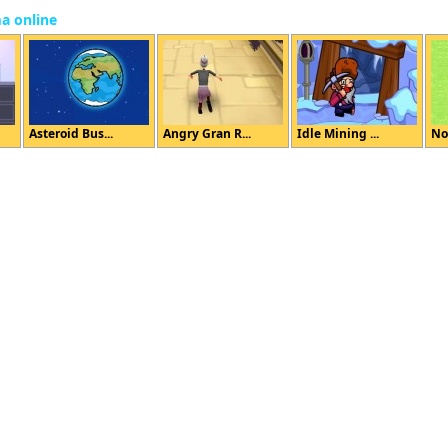
ma online
Asteroid Bus...
Angry Gran R...
Idle Mining ...
No