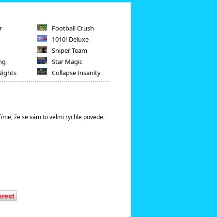
r
Football Crush
1010! Deluxe
Sniper Team
ng
Star Magic
Nights
Collapse Insanity
říme, že se vám to velmi rychle povede.
erest