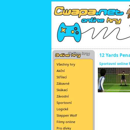
12 Yards Pen
Sportovní online 
Všechny hry
Akční
Střílecí
Zábavné
Skákací
Závodní
Sportovní
Logické
Steppen Wolf
Filmy online
Pro dívky