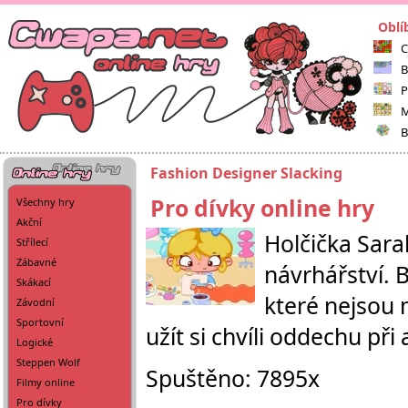
Oblí
C
B
P
M
B
Fashion Designer Slacking
Pro dívky online hry
Všechny hry
Akční
Holčička Sara
Střílecí
Zábavné
návrhářství. 
Skákací
které nejsou 
Závodní
Sportovní
užít si chvíli oddechu při 
Logické
Steppen Wolf
Spuštěno: 7895x
Filmy online
Pro dívky