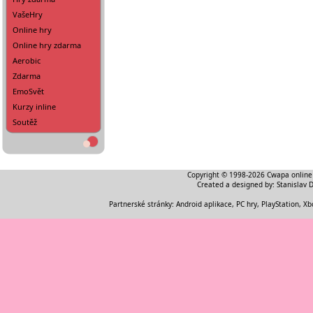
VašeHry
Online hry
Online hry zdarma
Aerobic
Zdarma
EmoSvět
Kurzy inline
Soutěž
Copyright © 1998-2026
Cwapa online
Created a designed by:
Stanislav 
Partnerské stránky:
Android aplikace
,
PC hry, PlayStation, Xb