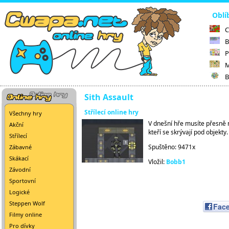
Oblí
C
B
P
M
B
Sith Assault
Střílecí online hry
Všechny hry
V dnešní hře musíte přesně na
Akční
kteří se skrývají pod objekty.
Střílecí
Spuštěno: 9471x
Zábavné
Skákací
Vložil:
Bobb1
Závodní
Sportovní
Logické
Steppen Wolf
Fac
Filmy online
Pro dívky