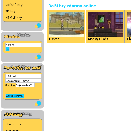
Koňské hry
Další hry zdarma online
3D hry
HTML5 hry
Ticket
Angry Birds ...
Li
8 + 4 =
Hry online
Hry zdarma