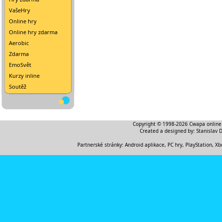
VašeHry
Online hry
Online hry zdarma
Aerobic
Zdarma
EmoSvět
Kurzy inline
Soutěž
Copyright © 1998-2026
Cwapa online
Created a designed by:
Stanislav 
Partnerské stránky:
Android aplikace
,
PC hry, PlayStation, Xb