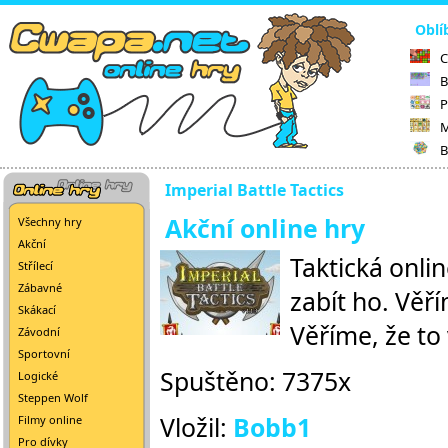
Oblí
C
B
P
M
B
Imperial Battle Tactics
Akční online hry
Všechny hry
Akční
Taktická onlin
Střílecí
Zábavné
zabít ho. Věř
Skákací
Věříme, že to
Závodní
Sportovní
Spuštěno: 7375x
Logické
Steppen Wolf
Vložil:
Bobb1
Filmy online
Pro dívky