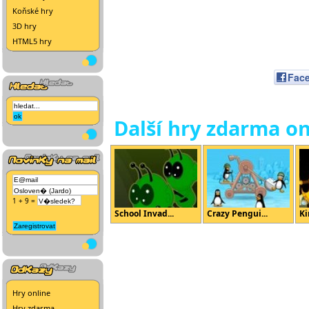
Koňské hry
3D hry
HTML5 hry
Fac
Další hry zdarma on
1 + 9 =
School Invad...
Crazy Pengui...
Ki
Hry online
Hry zdarma