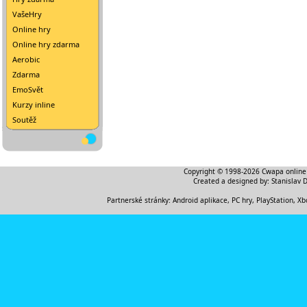
VašeHry
Online hry
Online hry zdarma
Aerobic
Zdarma
EmoSvět
Kurzy inline
Soutěž
Copyright © 1998-2026
Cwapa online
Created a designed by:
Stanislav 
Partnerské stránky:
Android aplikace
,
PC hry, PlayStation, Xb