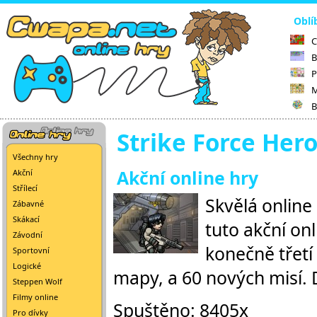
Oblí
C
B
P
M
B
Strike Force Hero
Všechny hry
Akční online hry
Akční
Střílecí
Skvělá online
Zábavné
Skákací
tuto akční onl
Závodní
konečně třetí 
Sportovní
Logické
mapy, a 60 nových misí. 
Steppen Wolf
Filmy online
Spuštěno: 8405x
Pro dívky