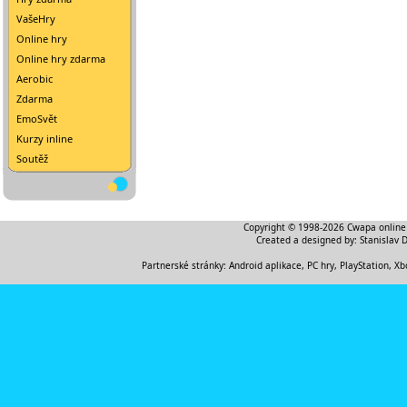
VašeHry
Online hry
Online hry zdarma
Aerobic
Zdarma
EmoSvět
Kurzy inline
Soutěž
Copyright © 1998-2026
Cwapa online
Created a designed by:
Stanislav 
Partnerské stránky:
Android aplikace
,
PC hry, PlayStation, Xb