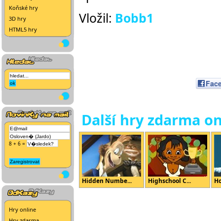
Koňské hry
Vložil:
Bobb1
3D hry
HTML5 hry
Fac
Další hry zdarma on
8 + 6 =
Hidden Numbe...
Highschool C...
Ho
Hry online
Hry zdarma