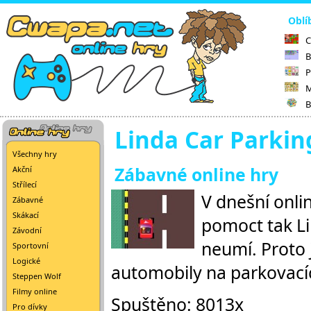
Oblí
C
B
P
M
B
Linda Car Parkin
Všechny hry
Zábavné online hry
Akční
Střílecí
V dnešní onli
Zábavné
Skákací
pomoct tak Lin
Závodní
neumí. Proto 
Sportovní
Logické
automobily na parkovací
Steppen Wolf
Filmy online
Spuštěno: 8013x
Pro dívky