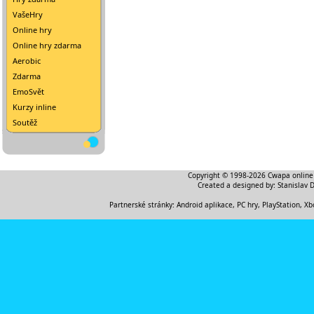
VašeHry
Online hry
Online hry zdarma
Aerobic
Zdarma
EmoSvět
Kurzy inline
Soutěž
Copyright © 1998-2026
Cwapa online
Created a designed by:
Stanislav 
Partnerské stránky:
Android aplikace
,
PC hry, PlayStation, Xb