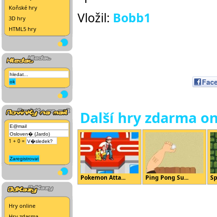
Koňské hry
Vložil:
Bobb1
3D hry
HTML5 hry
Fac
Další hry zdarma on
1 + 0 =
Pokemon Atta...
Ping Pong Su...
Sp
Hry online
Hry zdarma