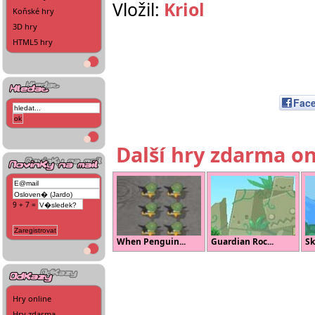
Vložil:
Kriol
Koňské hry
3D hry
HTML5 hry
Fac
Další hry zdarma on
9 + 7 =
When Penguin...
Guardian Roc...
Sk
Hry online
Hry zdarma