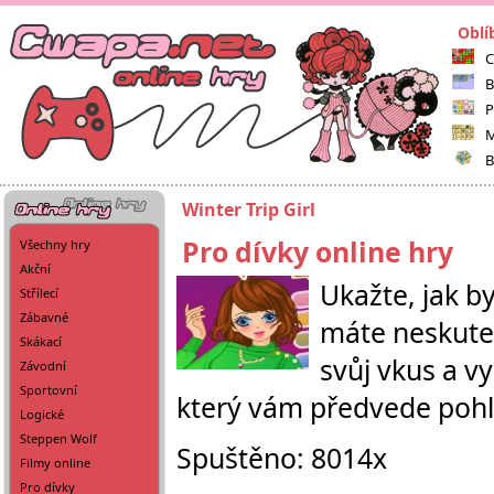
Oblí
C
B
P
M
B
Winter Trip Girl
Pro dívky online hry
Všechny hry
Akční
Ukažte, jak by
Střílecí
Zábavné
máte neskuteč
Skákací
svůj vkus a v
Závodní
Sportovní
který vám předvede poh
Logické
Steppen Wolf
Spuštěno: 8014x
Filmy online
Pro dívky