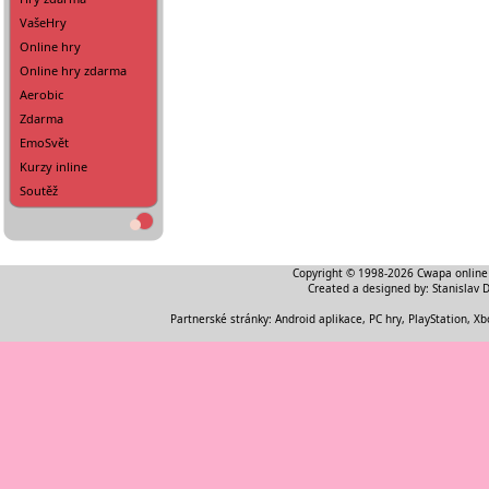
VašeHry
Online hry
Online hry zdarma
Aerobic
Zdarma
EmoSvět
Kurzy inline
Soutěž
Copyright © 1998-2026
Cwapa online
Created a designed by:
Stanislav 
Partnerské stránky:
Android aplikace
,
PC hry, PlayStation, Xb