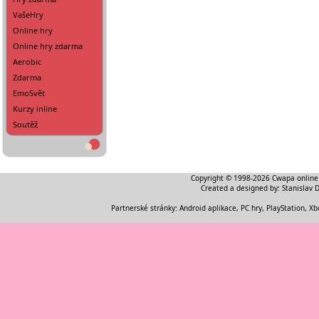
VašeHry
Online hry
Online hry zdarma
Aerobic
Zdarma
EmoSvět
Kurzy inline
Soutěž
Copyright © 1998-2026
Cwapa online
Created a designed by:
Stanislav 
Partnerské stránky:
Android aplikace
,
PC hry, PlayStation, Xb