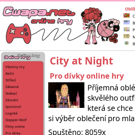
Oblí
C
B
P
M
B
City at Night
Všechny hry
Pro dívky online hry
Akční
Střílecí
Příjemná oblé
Zábavné
Skákací
skvělého outf
Závodní
která se chce
Sportovní
Logické
si výběr oblečení pro ml
Steppen Wolf
Filmy online
Spuštěno: 8059x
Pro dívky