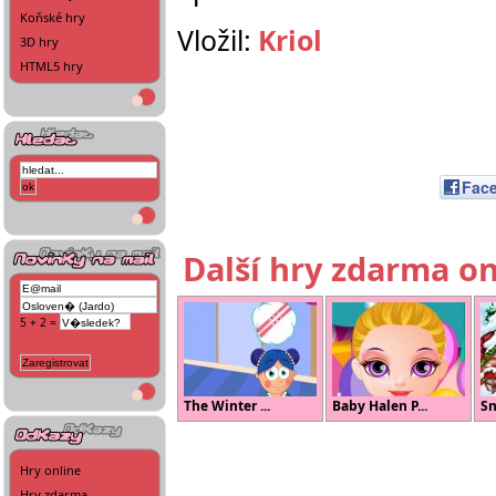
Koňské hry
Vložil:
Kriol
3D hry
HTML5 hry
Fac
Další hry zdarma on
5 + 2 =
The Winter ...
Baby Halen P...
Sn
Hry online
Hry zdarma