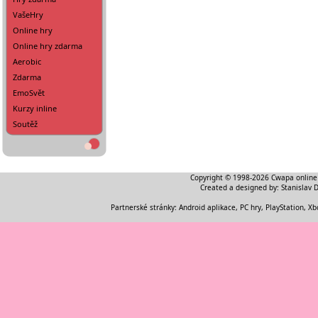
VašeHry
Online hry
Online hry zdarma
Aerobic
Zdarma
EmoSvět
Kurzy inline
Soutěž
Copyright © 1998-2026
Cwapa online
Created a designed by:
Stanislav 
Partnerské stránky:
Android aplikace
,
PC hry, PlayStation, Xb