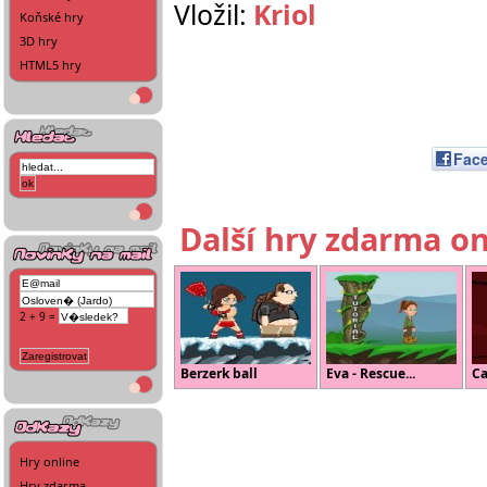
Vložil:
Kriol
Koňské hry
3D hry
HTML5 hry
Fac
Další hry zdarma on
2 + 9 =
Berzerk ball
Eva - Rescue...
Ca
Hry online
Hry zdarma