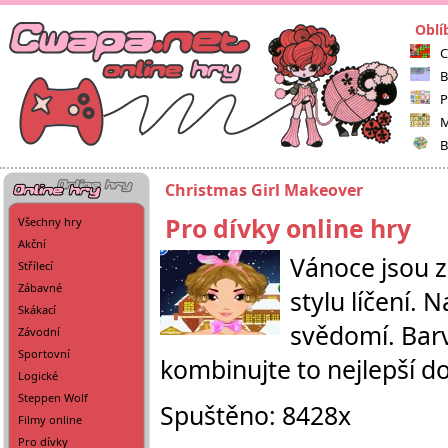
Oblí
C
B
P
M
B
Christmas Girl Makeover
Pro dívky online hry
Všechny hry
Akční
Vánoce jsou z
Střílecí
Zábavné
stylu líčení.
Skákací
svědomí. Barv
Závodní
Sportovní
kombinujte to nejlepší 
Logické
Steppen Wolf
Spuštěno: 8428x
Filmy online
Pro dívky