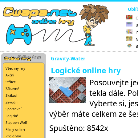
Oblí
C
B
P
M
B
Gravity-Water
Logické online hry
Všechny hry
Akční
Posouvejte je
Střílecí
Zábavné
tekla dále. P
Skákací
Vyberte si, j
Závodní
Sportovní
výběr máte celkem ze šes
Logické
Steppen Wolf
Spuštěno: 8542x
Filmy online
Pro dívky