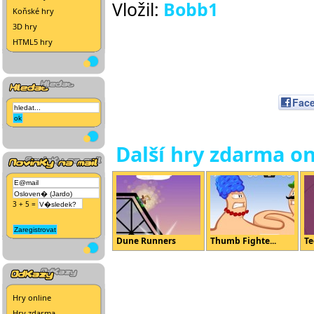
Vložil:
Bobb1
Koňské hry
3D hry
HTML5 hry
Fac
Další hry zdarma on
3 + 5 =
Dune Runners
Thumb Fighte...
Te
Hry online
Hry zdarma