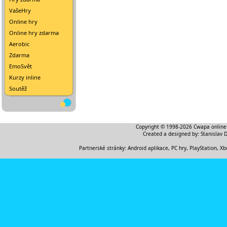
VašeHry
Online hry
Online hry zdarma
Aerobic
Zdarma
EmoSvět
Kurzy inline
Soutěž
Copyright © 1998-2026
Cwapa online
Created a designed by:
Stanislav 
Partnerské stránky:
Android aplikace
,
PC hry, PlayStation, Xb