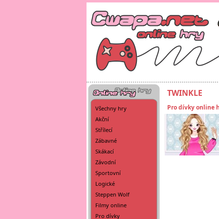
TWINKLE
Pro dívky online 
Všechny hry
Akční
Střílecí
Zábavné
Skákací
Závodní
Sportovní
Logické
Steppen Wolf
Filmy online
Pro dívky