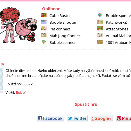
Oblíbené
Cube Buster
Bubble spinne
Booble shooter
PatchworkZ
Pet connect
Aztec Stones
Mah Jong Connect
Animal Mahjo
Bubble spinner
1001 Arabian 
hry
Oblečte dívku do hezkého oblečení. Máte tady na výběr hned z několika sestři
dnešní online hře a přijďte na způsob, jak ji udělat nejhezčí. Podaří se vám to?
Spuštěno: 8087x
Vložil:
Bobb1
Spustit hru
Facebook
Twitter
Google+
Pint