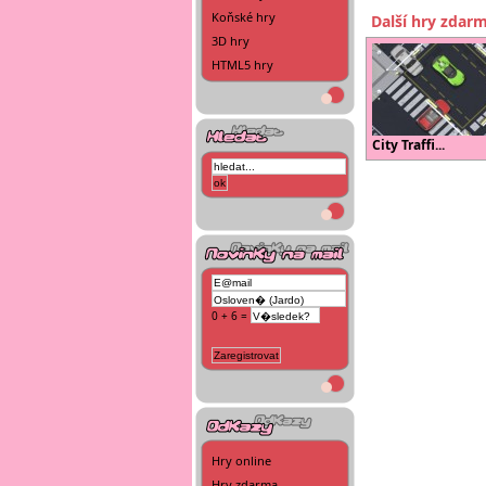
Koňské hry
Další hry zdar
3D hry
HTML5 hry
City Traffi...
0 + 6 =
Hry online
Hry zdarma