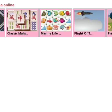
ma online
Classic Mahj...
Marine Life ...
Flight Of T...
Pri