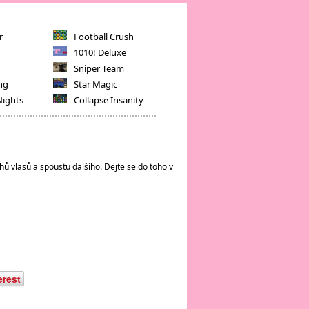
r
Football Crush
1010! Deluxe
Sniper Team
ng
Star Magic
Nights
Collapse Insanity
hů vlasů a spoustu dalšího. Dejte se do toho v
erest