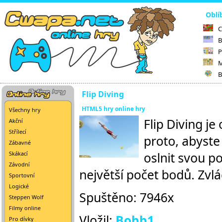
Oblí
C
B
P
M
B
Flip Diving
HTML5 hry online hry
Všechny hry
Flip Diving je
Akční
Střílecí
proto, abyste
Zábavné
oslnit svou po
Skákací
Závodní
největší počet bodů. Zvl
Sportovní
Logické
Spuštěno: 7946x
Steppen Wolf
Filmy online
Vložil:
Bobb1
Pro dívky