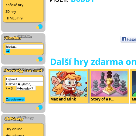
Koňské hry
3D hry
HTML5 hry
Fac
Další hry zdarma on
7 + 0 =
Max and Mink
Story of a P...
Mr
Hry online
Hry zdarma