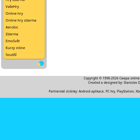
VašeHry
Online hry
Online hry zdarma
Aerobic
Zdarma
EmoSvět
Kurzy inline
Soutěž
Copyright © 1998-2026
Cwapa online
Created a designed by:
Stanislav 
Partnerské stránky:
Android aplikace
,
PC hry, PlayStation, Xb