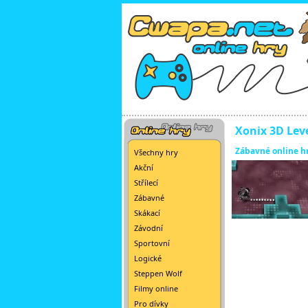
Xonix 3D Lev
Zábavné online h
Všechny hry
Akční
Střílecí
Zábavné
Skákací
Závodní
Sportovní
Logické
Steppen Wolf
Filmy online
Pro dívky