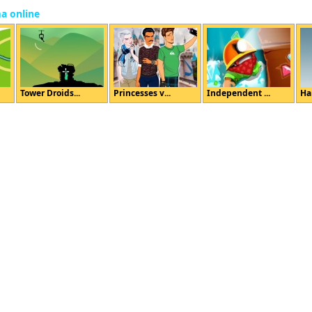
ma online
Tower Droids...
Princesses v...
Independent ...
Ha