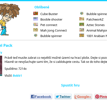
Oblíbené
Cube Buster
Bubble spinne
Booble shooter
PatchworkZ
Pet connect
Aztec Stones
Mah Jong Connect
Animal Mahjo
Bubble spinner
1001 Arabian 
el Pack
ry
Právě teď musíte zabrat co největší možné území na hrací ploše. Dejte si poz
Hlavně se nevyšachujte sami tím, že si zablokujete cestu. Tak se do toho dejte
Spuštěno: 7214x
Vložil:
Bobb1
Spustit hru
Facebook
Twitter
Google+
Pint