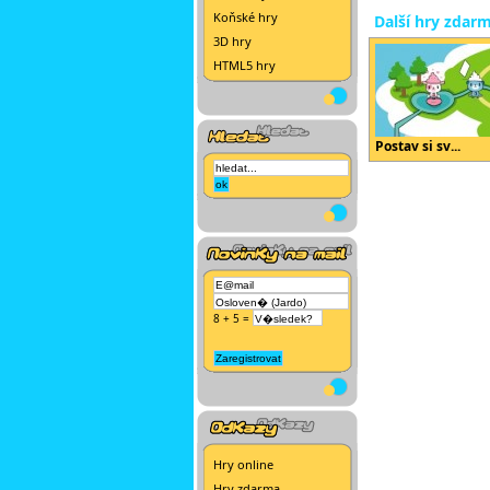
Koňské hry
Další hry zdar
3D hry
HTML5 hry
Postav si sv...
8 + 5 =
Hry online
Hry zdarma