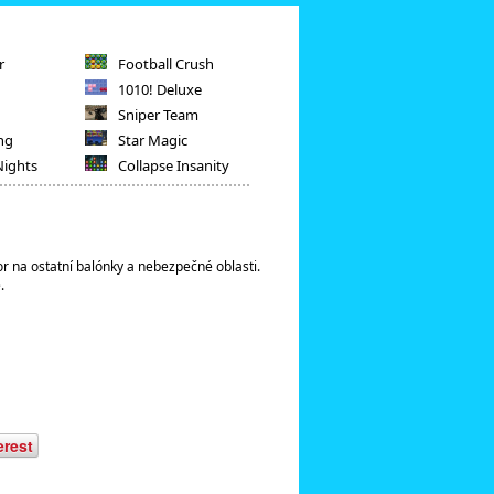
r
Football Crush
1010! Deluxe
Sniper Team
ng
Star Magic
Nights
Collapse Insanity
or na ostatní balónky a nebezpečné oblasti.
.
erest