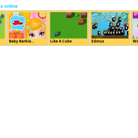
ma online
Baby Barbie...
Like A Cube
Edmus
Wo