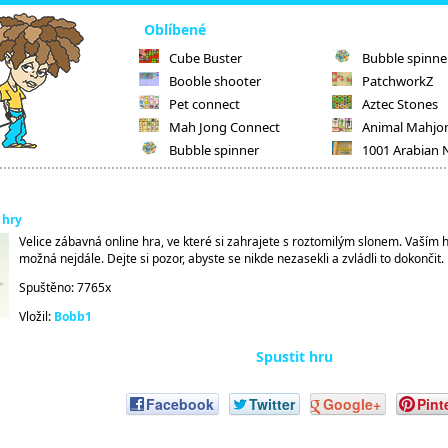
Oblíbené
Cube Buster
Bubble spinne
Booble shooter
PatchworkZ
Pet connect
Aztec Stones
Mah Jong Connect
Animal Mahjo
Bubble spinner
1001 Arabian 
 hry
Velice zábavná online hra, ve které si zahrajete s roztomilým slonem. Vaším h
možná nejdále. Dejte si pozor, abyste se nikde nezasekli a zvládli to dokončit.
Spuštěno: 7765x
Vložil:
Bobb1
Spustit hru
Facebook
Twitter
Google+
Pint