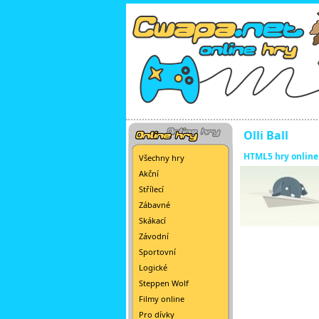
Olli Ball
HTML5 hry online
Všechny hry
Akční
Střílecí
Zábavné
Skákací
Závodní
Sportovní
Logické
Steppen Wolf
Filmy online
Pro dívky