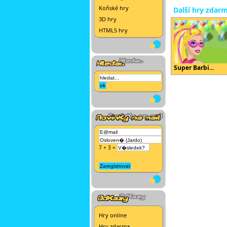
Koňské hry
Další hry zdar
3D hry
HTML5 hry
Super Barbi...
7 + 3 =
Hry online
Hry zdarma