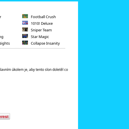
r
Football Crush
1010! Deluxe
Sniper Team
ng
Star Magic
Nights
Collapse Insanity
lavním úkolem je, aby tento slon doletěl co
erest