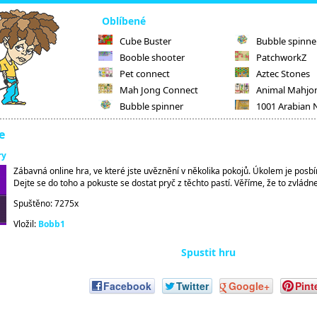
Oblíbené
Cube Buster
Bubble spinne
Booble shooter
PatchworkZ
Pet connect
Aztec Stones
Mah Jong Connect
Animal Mahjo
Bubble spinner
1001 Arabian 
e
ry
Zábavná online hra, ve které jste uvěznění v několika pokojů. Úkolem je posbír
Dejte se do toho a pokuste se dostat pryč z těchto pastí. Věříme, že to zvládne
Spuštěno: 7275x
Vložil:
Bobb1
Spustit hru
Facebook
Twitter
Google+
Pint