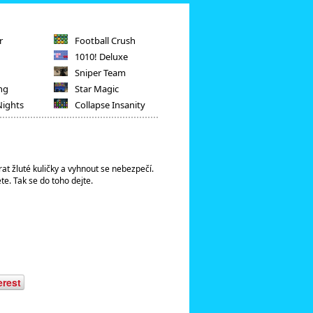
r
Football Crush
1010! Deluxe
Sniper Team
ng
Star Magic
Nights
Collapse Insanity
at žluté kuličky a vyhnout se nebezpečí.
te. Tak se do toho dejte.
erest