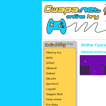
Shifter Cours
Zábavné online h
Všechny hry
Akční
Střílecí
Zábavné
Skákací
Závodní
Sportovní
Logické
Steppen Wolf
Filmy online
Pro dívky