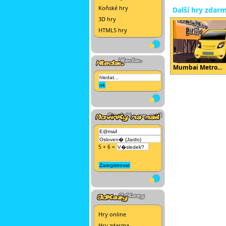
Koňské hry
Další hry zdar
3D hry
HTML5 hry
Mumbai Metro...
5 + 6 =
Hry online
Hry zdarma