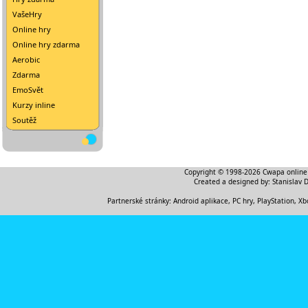
VašeHry
Online hry
Online hry zdarma
Aerobic
Zdarma
EmoSvět
Kurzy inline
Soutěž
Copyright © 1998-2026
Cwapa online
Created a designed by:
Stanislav 
Partnerské stránky:
Android aplikace
,
PC hry, PlayStation, Xb