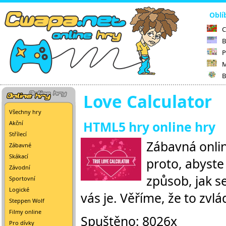
Oblí
C
B
P
M
B
Love Calculator
Všechny hry
HTML5 hry online hry
Akční
Střílecí
Zábavná onlin
Zábavné
Skákací
proto, abyste 
Závodní
způsob, jak s
Sportovní
Logické
vás je. Věříme, že to zvlá
Steppen Wolf
Filmy online
Spuštěno: 8026x
Pro dívky