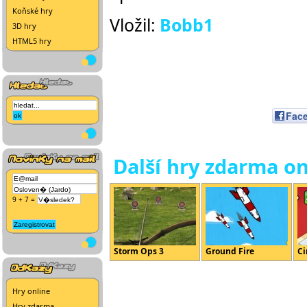
Koňské hry
Vložil:
Bobb1
3D hry
HTML5 hry
Fac
Další hry zdarma on
9 + 7 =
Storm Ops 3
Ground Fire
Ci
Hry online
Hry zdarma