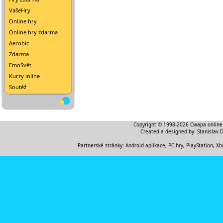
VašeHry
Online hry
Online hry zdarma
Aerobic
Zdarma
EmoSvět
Kurzy inline
Soutěž
Copyright © 1998-2026
Cwapa online
Created a designed by:
Stanislav 
Partnerské stránky:
Android aplikace
,
PC hry, PlayStation, Xb