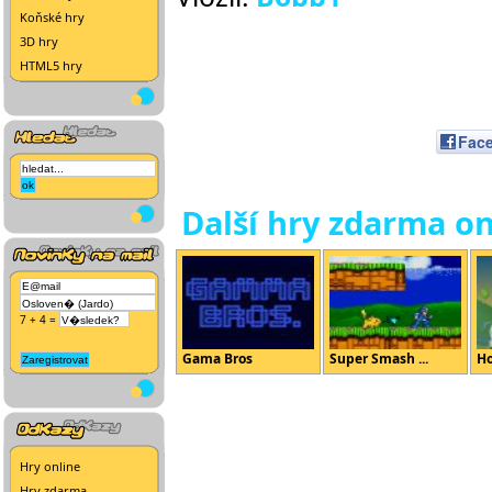
Koňské hry
3D hry
HTML5 hry
Fac
Další hry zdarma on
7 + 4 =
Gama Bros
Super Smash ...
Ho
Hry online
Hry zdarma