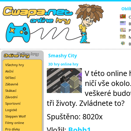
Oblí
C
B
P
M
B
Smashy City
3D hry online hry
Všechny hry
V této online
Akční
Střílecí
ničí vše okolo
Zábavné
veškeré budov
Skákací
Závodní
tři životy. Zvládnete to?
Sportovní
Logické
Spuštěno: 8020x
Steppen Wolf
Filmy online
Vložil:
Bobb1
Pro dívky