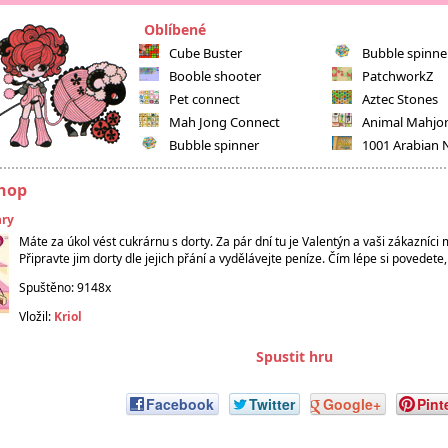
Oblíbené
Cube Buster
Bubble spinne
Booble shooter
PatchworkZ
Pet connect
Aztec Stones
Mah Jong Connect
Animal Mahjo
Bubble spinner
1001 Arabian 
Shop
hry
Máte za úkol vést cukrárnu s dorty. Za pár dní tu je Valentýn a vaši zákazníci 
Připravte jim dorty dle jejich přání a vydělávejte peníze. Čím lépe si povedete
Spuštěno: 9148x
Vložil:
Kriol
Spustit hru
Facebook
Twitter
Google+
Pint