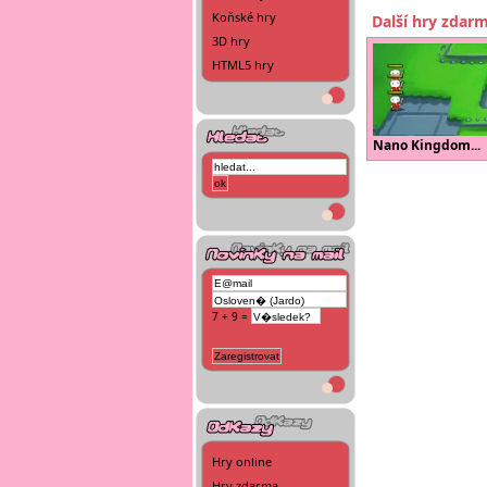
Koňské hry
Další hry zdar
3D hry
HTML5 hry
Nano Kingdom...
7 + 9 =
Hry online
Hry zdarma