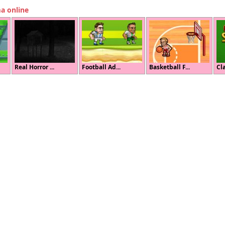
ma online
Real Horror ...
Football Ad...
Basketball F...
Cla