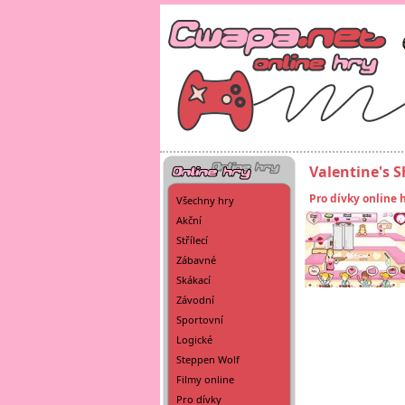
Valentine's 
Pro dívky online 
Všechny hry
Akční
Střílecí
Zábavné
Skákací
Závodní
Sportovní
Logické
Steppen Wolf
Filmy online
Pro dívky