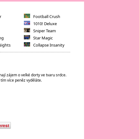
r
Football Crush
1010! Deluxe
Sniper Team
ng
Star Magic
Nights
Collapse Insanity
mají zájem o velké dorty ve tvaru srdce.
, tím více peněz vyděláte.
erest