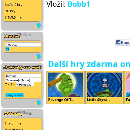
Vložil:
Bobb1
Koňské hry
3D hry
HTML5 hry
Fac
Další hry zdarma on
7 + 4 =
Revenge Of T...
Little Skywi...
Fa
Hry online
Hry zdarma