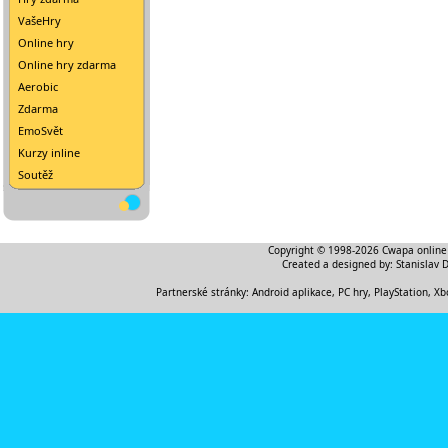
VašeHry
Online hry
Online hry zdarma
Aerobic
Zdarma
EmoSvět
Kurzy inline
Soutěž
Copyright © 1998-2026
Cwapa online
Created a designed by:
Stanislav 
Partnerské stránky:
Android aplikace
,
PC hry, PlayStation, Xb