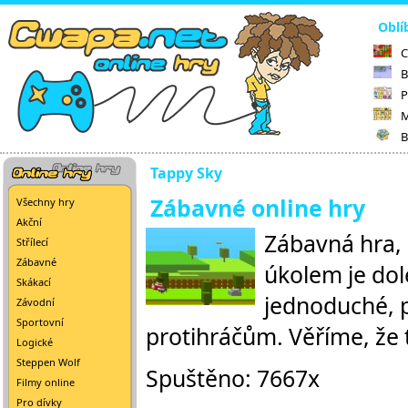
Oblí
C
B
P
M
B
Tappy Sky
Zábavné online hry
Všechny hry
Akční
Zábavná hra, 
Střílecí
Zábavné
úkolem je dol
Skákací
jednoduché, 
Závodní
Sportovní
protihráčům. Věříme, že 
Logické
Steppen Wolf
Spuštěno: 7667x
Filmy online
Pro dívky