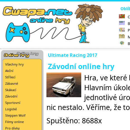
Oblí
C
B
P
M
B
Ultimate Racing 2017
Závodní online hry
Všechny hry
Akční
Hra, ve které 
Střílecí
Zábavné
Hlavním úkole
Skákací
jednotlivé úr
Závodní
Sportovní
nic nestalo. Věříme, že t
Logické
Steppen Wolf
Spuštěno: 8688x
Filmy online
Pro dívky