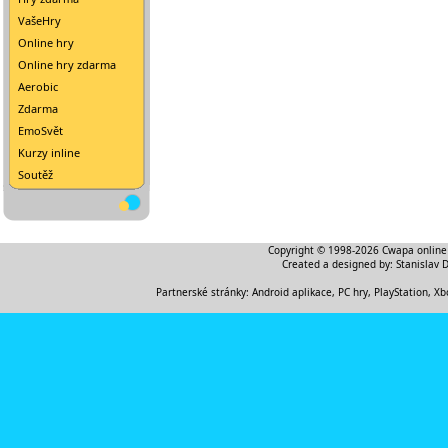
VašeHry
Online hry
Online hry zdarma
Aerobic
Zdarma
EmoSvět
Kurzy inline
Soutěž
Copyright © 1998-2026
Cwapa online
Created a designed by:
Stanislav 
Partnerské stránky:
Android aplikace
,
PC hry, PlayStation, Xb