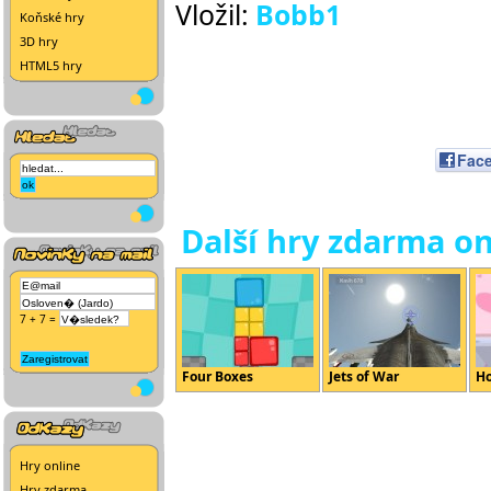
Vložil:
Bobb1
Koňské hry
3D hry
HTML5 hry
Fac
Další hry zdarma on
7 + 7 =
Four Boxes
Jets of War
Ho
Hry online
Hry zdarma