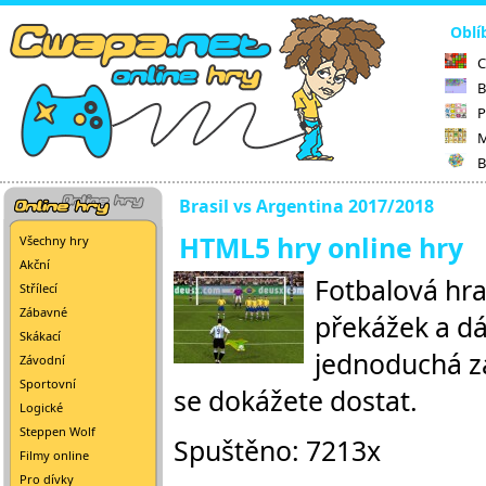
Oblí
C
B
P
M
B
Brasil vs Argentina 2017/2018
HTML5 hry online hry
Všechny hry
Akční
Fotbalová hra
Střílecí
Zábavné
překážek a dá
Skákací
jednoduchá zá
Závodní
Sportovní
se dokážete dostat.
Logické
Steppen Wolf
Spuštěno: 7213x
Filmy online
Pro dívky