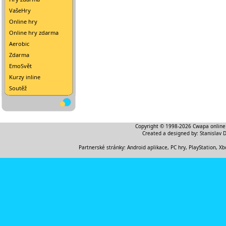
VašeHry
Online hry
Online hry zdarma
Aerobic
Zdarma
EmoSvět
Kurzy inline
Soutěž
Copyright © 1998-2026
Cwapa online
Created a designed by:
Stanislav 
Partnerské stránky:
Android aplikace
,
PC hry, PlayStation, Xb