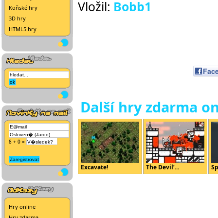
Vložil:
Bobb1
Koňské hry
3D hry
HTML5 hry
Fac
Další hry zdarma on
8 + 0 =
Excavate!
The Devil’...
Sp
Hry online
Hry zdarma