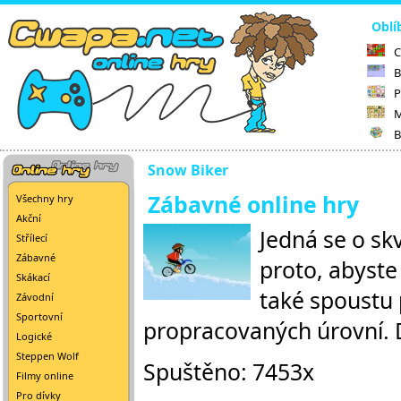
Oblí
C
B
P
M
B
Snow Biker
Zábavné online hry
Všechny hry
Akční
Jedná se o sk
Střílecí
Zábavné
proto, abyste 
Skákací
také spoustu 
Závodní
Sportovní
propracovaných úrovní. D
Logické
Steppen Wolf
Spuštěno: 7453x
Filmy online
Pro dívky