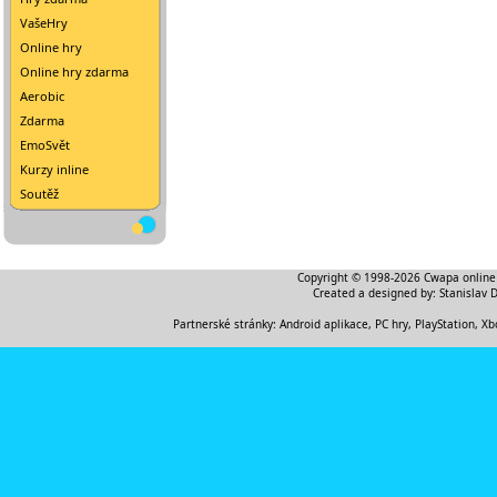
VašeHry
Online hry
Online hry zdarma
Aerobic
Zdarma
EmoSvět
Kurzy inline
Soutěž
Copyright © 1998-2026
Cwapa online
Created a designed by:
Stanislav 
Partnerské stránky:
Android aplikace
,
PC hry, PlayStation, Xb