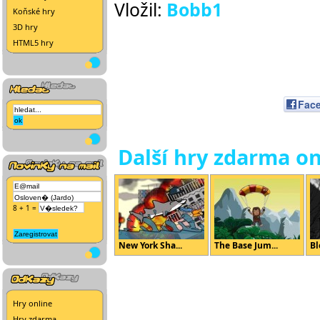
Vložil:
Bobb1
Koňské hry
3D hry
HTML5 hry
Fac
Další hry zdarma on
8 + 1 =
New York Sha...
The Base Jum...
Bl
Hry online
Hry zdarma