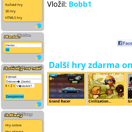
Vložil:
Bobb1
Koňské hry
3D hry
HTML5 hry
Fac
Další hry zdarma on
4 + 2 =
Grand Racer
Civilization...
Gr
Hry online
Hry zdarma