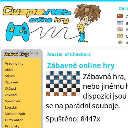
Oblí
C
B
P
M
B
Master of Checkers
Zábavné online hry
Všechny hry
Akční
Zábavná hra, 
Střílecí
Zábavné
nebo jinému h
Skákací
dispozici jso
Závodní
Sportovní
se na parádní souboje.
Logické
Steppen Wolf
Spuštěno: 8447x
Filmy online
Pro dívky