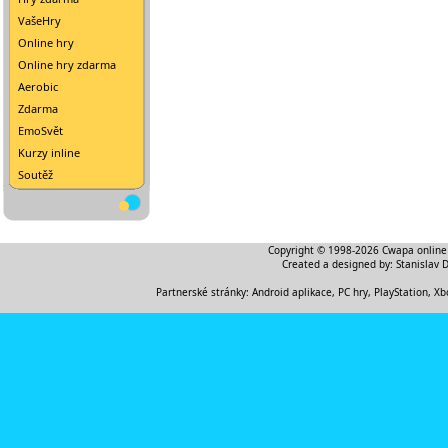
VašeHry
Online hry
Online hry zdarma
Aerobic
Zdarma
EmoSvět
Kurzy inline
Soutěž
Copyright © 1998-2026
Cwapa online
Created a designed by:
Stanislav 
Partnerské stránky:
Android aplikace
,
PC hry, PlayStation, Xb