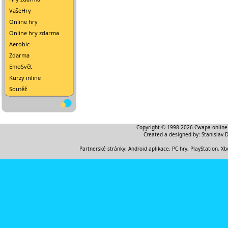
VašeHry
Online hry
Online hry zdarma
Aerobic
Zdarma
EmoSvět
Kurzy inline
Soutěž
Copyright © 1998-2026
Cwapa online
Created a designed by:
Stanislav 
Partnerské stránky:
Android aplikace
,
PC hry, PlayStation, Xb