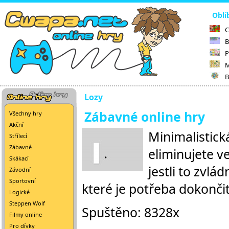
Oblí
C
B
P
M
B
Lozy
Zábavné online hry
Všechny hry
Akční
Minimalistick
Střílecí
Zábavné
eliminujete v
Skákací
jestli to zvlá
Závodní
Sportovní
které je potřeba dokončit
Logické
Steppen Wolf
Spuštěno: 8328x
Filmy online
Pro dívky