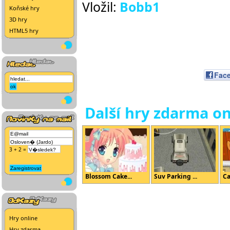
Vložil:
Bobb1
Koňské hry
3D hry
HTML5 hry
Fac
Další hry zdarma on
3 + 2 =
Blossom Cake...
Suv Parking ...
Ca
Hry online
Hry zdarma