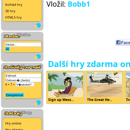
Vložil:
Bobb1
Koňské hry
3D hry
HTML5 hry
Fac
Další hry zdarma on
4 + 7 =
Sign up Mess...
The Great He...
Tr
Hry online
Hry zdarma