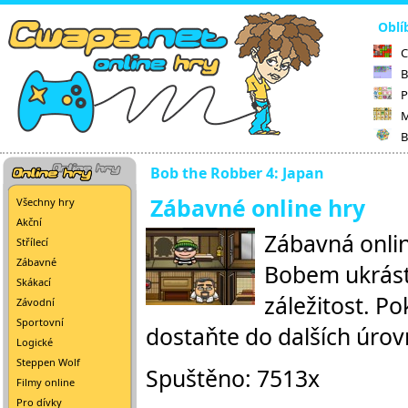
Oblí
C
B
P
M
B
Bob the Robber 4: Japan
Zábavné online hry
Všechny hry
Akční
Zábavná onlin
Střílecí
Zábavné
Bobem ukrást
Skákací
záležitost. P
Závodní
Sportovní
dostaňte do dalších úrovn
Logické
Steppen Wolf
Spuštěno: 7513x
Filmy online
Pro dívky