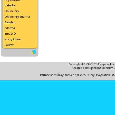
VašeHry
Online hry
Online hry zdarma
Aerobic
Zdarma
EmoSvět
Kurzy inline
Soutěž
Copyright © 1998-2026
Cwapa online
Created a designed by:
Stanislav 
Partnerské stránky:
Android aplikace
,
PC hry, PlayStation, Xb