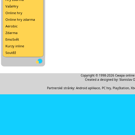
VašeHry
Online hry
Online hry zdarma
Aerobic
Zdarma
EmoSvět
Kurzy inline
Soutěž
Copyright © 1998-2026
Cwapa online
Created a designed by:
Stanislav 
Partnerské stránky:
Android aplikace
,
PC hry, PlayStation, Xb