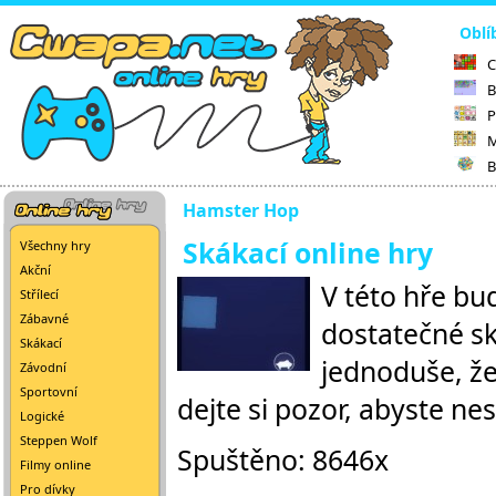
Oblí
C
B
P
M
B
Hamster Hop
Skákací online hry
Všechny hry
Akční
V této hře bu
Střílecí
Zábavné
dostatečné sk
Skákací
jednoduše, že
Závodní
Sportovní
dejte si pozor, abyste nes
Logické
Steppen Wolf
Spuštěno: 8646x
Filmy online
Pro dívky