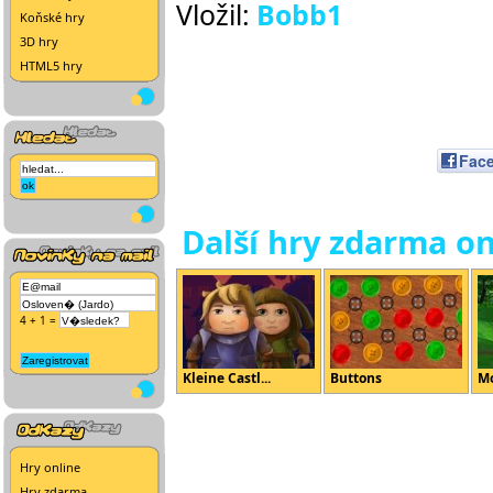
Vložil:
Bobb1
Koňské hry
3D hry
HTML5 hry
Fac
Další hry zdarma on
4 + 1 =
Kleine Castl...
Buttons
Mo
Hry online
Hry zdarma