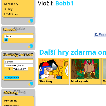
Vložil:
Bobb1
Koňské hry
3D hry
HTML5 hry
Fac
Další hry zdarma on
1 + 0 =
Shooting
Monkey catch
Mi
Hry online
Hry zdarma