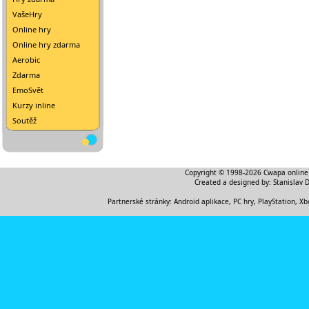
VašeHry
Online hry
Online hry zdarma
Aerobic
Zdarma
EmoSvět
Kurzy inline
Soutěž
Copyright © 1998-2026
Cwapa online
Created a designed by:
Stanislav 
Partnerské stránky:
Android aplikace
,
PC hry, PlayStation, Xb