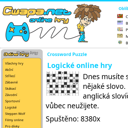
Oblí
C
B
P
M
B
Crossword Puzzle
Logické online hry
Všechny hry
Akční
Dnes musíte s
Střílecí
Zábavné
nějaké slovo. 
Skákací
anglická slov
Závodní
Sportovní
vůbec neužijete.
Logické
Steppen Wolf
Spuštěno: 8380x
Filmy online
Pro dívky