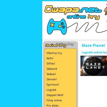
Maze Planet
Logické online hr
Všechny hry
Akční
Střílecí
Zábavné
Skákací
Závodní
Sportovní
Logické
Steppen Wolf
Filmy online
Pro dívky