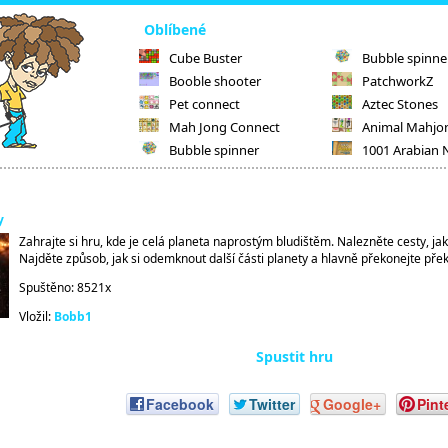
Oblíbené
Cube Buster
Bubble spinne
Booble shooter
PatchworkZ
Pet connect
Aztec Stones
Mah Jong Connect
Animal Mahjo
Bubble spinner
1001 Arabian 
y
Zahrajte si hru, kde je celá planeta naprostým bludištěm. Nalezněte cesty, jak
Najděte způsob, jak si odemknout další části planety a hlavně překonejte pře
Spuštěno: 8521x
Vložil:
Bobb1
Spustit hru
Facebook
Twitter
Google+
Pint