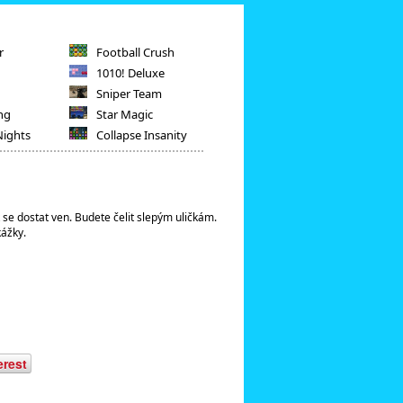
r
Football Crush
1010! Deluxe
Sniper Team
ng
Star Magic
Nights
Collapse Insanity
 se dostat ven. Budete čelit slepým uličkám.
kážky.
erest