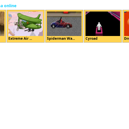
ma online
Extreme Air ...
Spiderman Wa...
Cyroad
Dro