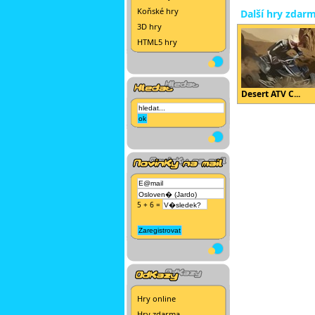
Koňské hry
Další hry zdar
3D hry
HTML5 hry
Desert ATV C...
5 + 6 =
Hry online
Hry zdarma