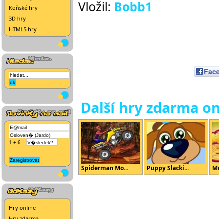
Vložil:
Bobb1
Koňské hry
3D hry
HTML5 hry
Fac
Další hry zdarma on
1 + 6 =
Spiderman Mo...
Puppy Slacki...
Mu
Hry online
Hry zdarma