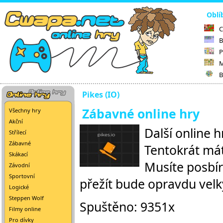
Oblí
C
B
P
M
B
Pikes (IO)
Zábavné online hry
Všechny hry
Akční
Další online h
Střílecí
Zábavné
Tentokrát má
Skákací
Musíte posbí
Závodní
Sportovní
přežít bude opravdu velk
Logické
Steppen Wolf
Spuštěno: 9351x
Filmy online
Pro dívky