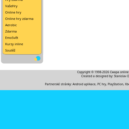
VašeHry
Online hry
Online hry zdarma
Aerobic
Zdarma
EmoSvět
Kurzy inline
Soutěž
Copyright © 1998-2026
Cwapa online
Created a designed by:
Stanislav 
Partnerské stránky:
Android aplikace
,
PC hry, PlayStation, Xb