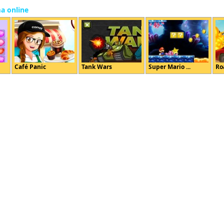
ma online
Café Panic
Tank Wars
Super Mario ...
Roa