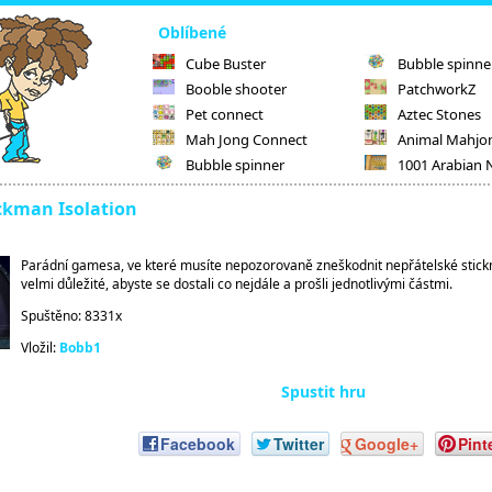
Oblíbené
Cube Buster
Bubble spinne
Booble shooter
PatchworkZ
Pet connect
Aztec Stones
Mah Jong Connect
Animal Mahjo
Bubble spinner
1001 Arabian 
ickman Isolation
Parádní gamesa, ve které musíte nepozorovaně zneškodnit nepřátelské stickm
velmi důležité, abyste se dostali co nejdále a prošli jednotlivými částmi.
Spuštěno: 8331x
Vložil:
Bobb1
Spustit hru
Facebook
Twitter
Google+
Pint