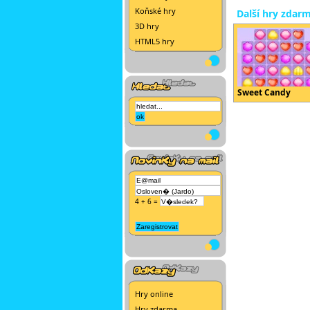
Koňské hry
Další hry zdar
3D hry
HTML5 hry
Sweet Candy
4 + 6 =
Hry online
Hry zdarma