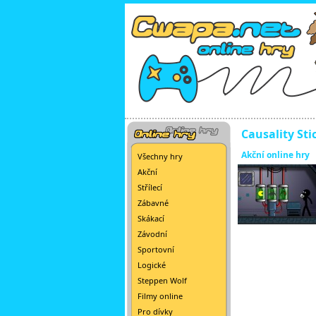
Causality St
Akční online hry
Všechny hry
Akční
Střílecí
Zábavné
Skákací
Závodní
Sportovní
Logické
Steppen Wolf
Filmy online
Pro dívky