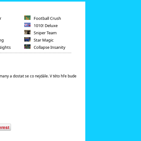
r
Football Crush
1010! Deluxe
Sniper Team
ng
Star Magic
Nights
Collapse Insanity
any a dostat se co nejdále. V této hře bude
erest