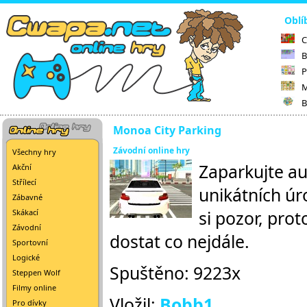
Oblí
C
B
P
M
B
Monoa City Parking
Závodní online hry
Všechny hry
Zaparkujte au
Akční
Střílecí
unikátních úr
Zábavné
si pozor, pro
Skákací
Závodní
dostat co nejdále.
Sportovní
Logické
Spuštěno: 9223x
Steppen Wolf
Filmy online
Vložil:
Bobb1
Pro dívky