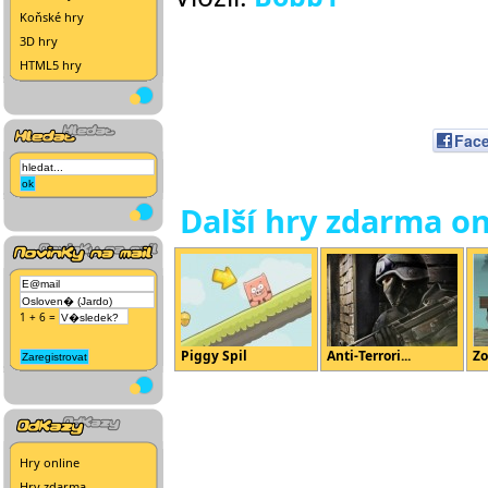
Koňské hry
3D hry
HTML5 hry
Fac
Další hry zdarma on
1 + 6 =
Piggy Spil
Anti-Terrori...
Zo
Hry online
Hry zdarma