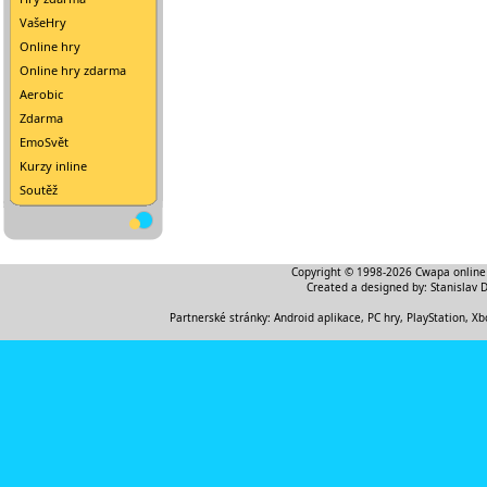
VašeHry
Online hry
Online hry zdarma
Aerobic
Zdarma
EmoSvět
Kurzy inline
Soutěž
Copyright © 1998-2026
Cwapa online
Created a designed by:
Stanislav 
Partnerské stránky:
Android aplikace
,
PC hry, PlayStation, Xb