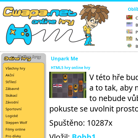
Oblí
C
B
P
M
B
Unpark Me
HTML5 hry online hry
Všechny hry
V této hře bu
Akční
Střílecí
a to tak, aby
Zábavné
to nebude vůb
Skákací
Závodní
pokuste se uvolnit prosto
Sportovní
Logické
Spuštěno: 10287x
Steppen Wolf
Filmy online
Vložil:
Bobb1
Pro dívky