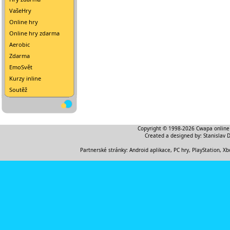
VašeHry
Online hry
Online hry zdarma
Aerobic
Zdarma
EmoSvět
Kurzy inline
Soutěž
Copyright © 1998-2026
Cwapa online
Created a designed by:
Stanislav 
Partnerské stránky:
Android aplikace
,
PC hry, PlayStation, Xb