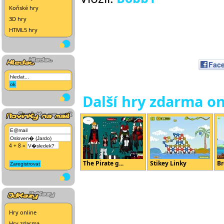
Koňské hry
3D hry
HTML5 hry
Fac
Další hry zdarma on
4 + 8 =
The Pirate g...
Stikey Linky
Br
Hry online
Hry zdarma