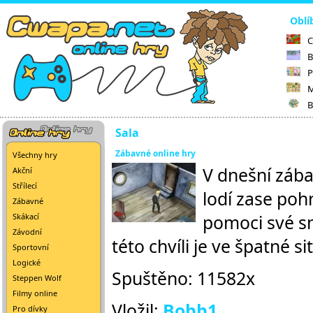
Oblí
C
B
P
M
B
Sala
Zábavné online hry
Všechny hry
V dnešní zába
Akční
Střílecí
lodí zase poh
Zábavné
pomoci své s
Skákací
Závodní
této chvíli je ve špatné si
Sportovní
Logické
Spuštěno: 11582x
Steppen Wolf
Filmy online
Vložil:
Bobb1
Pro dívky