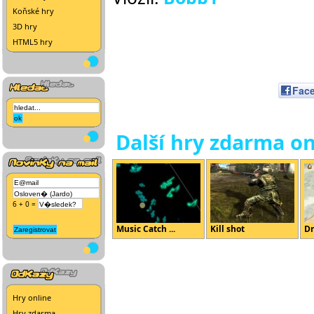
Koňské hry
3D hry
HTML5 hry
Fac
Další hry zdarma on
6 + 0 =
Music Catch ...
Kill shot
Dr
Hry online
Hry zdarma