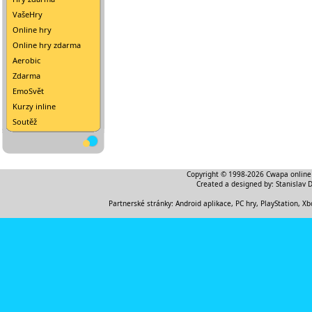
VašeHry
Online hry
Online hry zdarma
Aerobic
Zdarma
EmoSvět
Kurzy inline
Soutěž
Copyright © 1998-2026
Cwapa online
Created a designed by:
Stanislav 
Partnerské stránky:
Android aplikace
,
PC hry, PlayStation, Xb