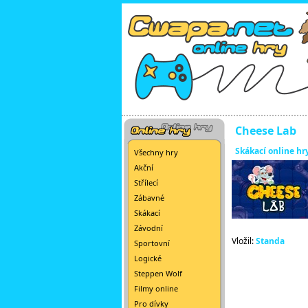
Cheese Lab
Skákací online hr
Všechny hry
Akční
Střílecí
Zábavné
Skákací
Závodní
Vložil:
Standa
Sportovní
Logické
Steppen Wolf
Filmy online
Pro dívky