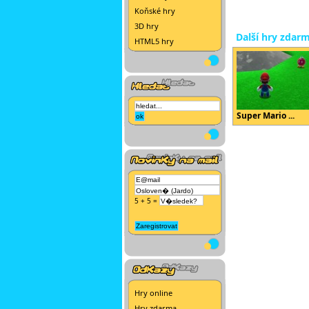
Koňské hry
3D hry
Další hry zdar
HTML5 hry
Super Mario ...
5 + 5 =
Hry online
Hry zdarma