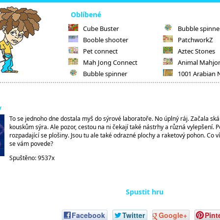
Oblíbené
Cube Buster
Bubble spinne
Booble shooter
PatchworkZ
Pet connect
Aztec Stones
Mah Jong Connect
Animal Mahjo
Bubble spinner
1001 Arabian 
y
To se jednoho dne dostala myš do sýrové laboratoře. No úplný ráj. Začala skák
kouskům sýra. Ale pozor, cestou na ni čekají také nástrhy a různá vylepšení. 
rozpadající se plošiny. Jsou tu ale také odrazné plochy a raketový pohon. Co 
se vám povede?
Spuštěno: 9537x
Spustit hru
Facebook
Twitter
Google+
Pint