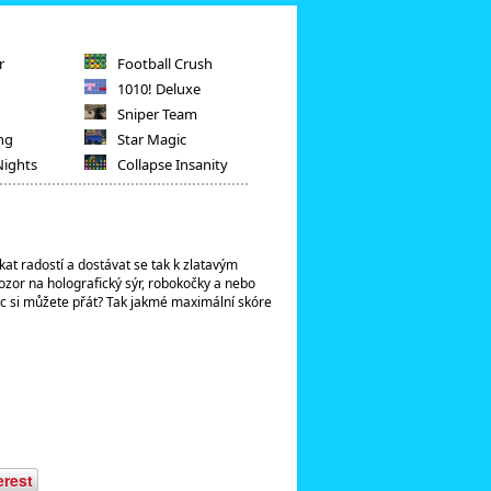
r
Football Crush
1010! Deluxe
Sniper Team
ng
Star Magic
Nights
Collapse Insanity
at radostí a dostávat se tak k zlatavým
Pozor na holografický sýr, robokočky a nebo
víc si můžete přát? Tak jakmé maximální skóre
erest