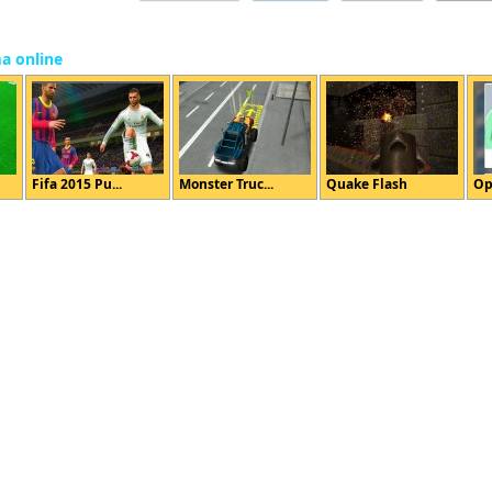
ma online
Fifa 2015 Pu...
Monster Truc...
Quake Flash
Op