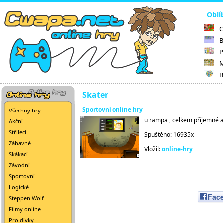
Oblí
C
B
P
M
B
Skater
Sportovní online hry
Všechny hry
u rampa , celkem příjemné a
Akční
Střílecí
Spuštěno: 16935x
Zábavné
Vložil:
online-hry
Skákací
Závodní
Sportovní
Logické
Fac
Steppen Wolf
Filmy online
Pro dívky