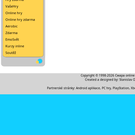
VašeHry
Online hry
Online hry zdarma
Aerobic
Zdarma
EmoSvět
Kurzy inline
Soutěž
Copyright © 1998-2026
Cwapa online
Created a designed by:
Stanislav 
Partnerské stránky:
Android aplikace
,
PC hry, PlayStation, Xb