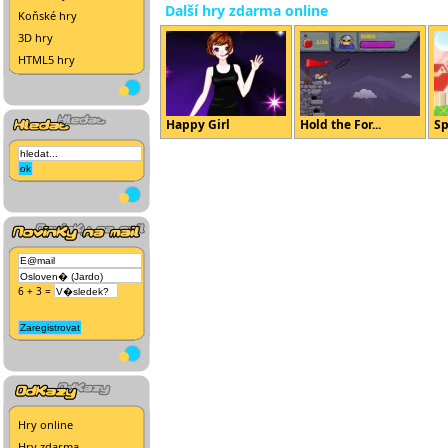
Další hry zdarma online
Koňské hry
3D hry
HTML5 hry
Happy Girl
Hold the For...
Sp
6 + 3 =
Hry online
Hry zdarma