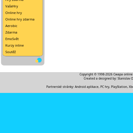
VašeHry
Online hry
Online hry zdarma
Aerobic
Zdarma
EmoSvět
Kurzy inline
Soutěž
Copyright © 1998-2026
Cwapa online
Created a designed by:
Stanislav 
Partnerské stránky:
Android aplikace
,
PC hry, PlayStation, Xb