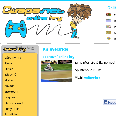
Oblí
C
B
P
M
B
Knievelsride
Sportovní online hry
Všechny hry
jump přes překážky pomocí
Akční
Střílecí
Spuštěno: 20151x
Zábavné
Vložil:
online-hry
Skákací
Závodní
Sportovní
Logické
Fac
Steppen Wolf
Filmy online
Pro dívky