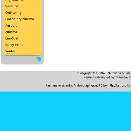
VašeHry
Online hry
Online hry zdarma
Aerobic
Zdarma
EmoSvět
Kurzy inline
Soutěž
Copyright © 1998-2026
Cwapa online
Created a designed by:
Stanislav 
Partnerské stránky:
Android aplikace
,
PC hry, PlayStation, Xb