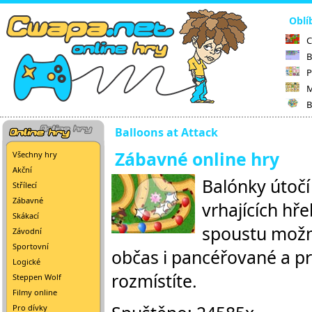
Oblí
C
B
P
M
B
Balloons at Attack
Zábavné online hry
Všechny hry
Akční
Balónky útočí
Střílecí
Zábavné
vrhajících hřeb
Skákací
spoustu možno
Závodní
Sportovní
občas i pancéřované a pr
Logické
rozmístíte.
Steppen Wolf
Filmy online
Pro dívky