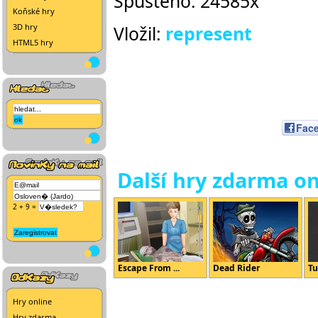
Spuštěno: 24585x
Koňské hry
3D hry
Vložil:
represent
HTML5 hry
Fac
Další hry zdarma on
2 + 9 =
Escape From ...
Dead Rider
Tu
Hry online
Hry zdarma