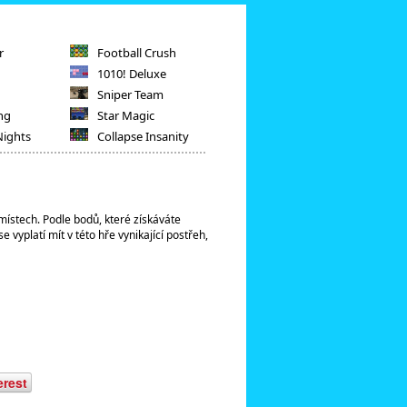
r
Football Crush
1010! Deluxe
Sniper Team
ng
Star Magic
Nights
Collapse Insanity
místech. Podle bodů, které získáváte
e vyplatí mít v této hře vynikající postřeh,
erest