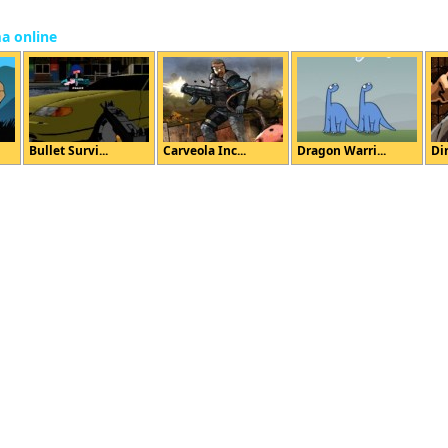
ma online
Bullet Survi...
Carveola Inc...
Dragon Warri...
Di