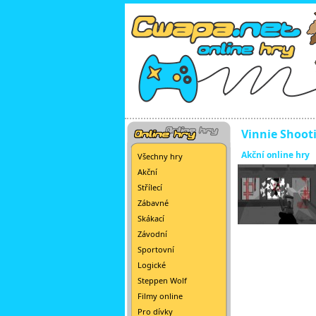
Vinnie Shoot
Akční online hry
Všechny hry
Akční
Střílecí
Zábavné
Skákací
Závodní
Sportovní
Logické
Steppen Wolf
Filmy online
Pro dívky