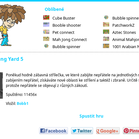
Oblíbené
Cube Buster
Bubble spinne
Booble shooter
PatchworkZ
Pet connect
Aztec Stones
Mah Jong Connect
Animal Mahjo
Bubble spinner
1001 Arabian 
ing Yard 5
Poněkud hodně zábavná střílečka, ve které zabíjíte nepřátele na jednotlivých 
zabíjením nepřátel, získáváte nové oblasti ke střílení a taktéž i zbraně. Určitě s
protože nepřátele se objevují z různých zákoutí.
Spuštěno: 11456x
Vložil:
Bobb1
Spustit hru
Facebook
Twitter
Google+
Pint