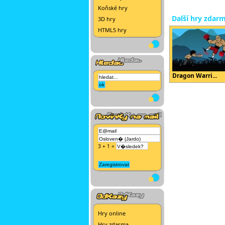
Koňské hry
Další hry zdar
3D hry
HTML5 hry
Dragon Warri...
3 + 1 =
Hry online
Hry zdarma