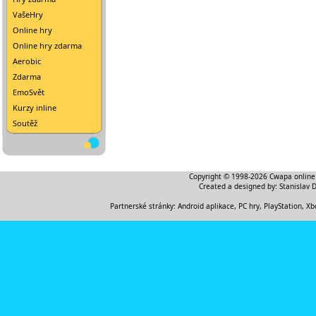
VašeHry
Online hry
Online hry zdarma
Aerobic
Zdarma
EmoSvět
Kurzy inline
Soutěž
Copyright © 1998-2026
Cwapa online
Created a designed by:
Stanislav 
Partnerské stránky:
Android aplikace
,
PC hry, PlayStation, Xb