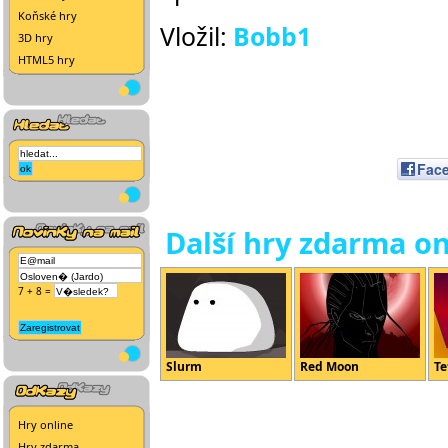
Koňské hry
Vložil:
Bobb1
3D hry
HTML5 hry
Fac
Další hry zdarma on
7 + 8 =
Slurm
Red Moon
Te
Hry online
Hry zdarma