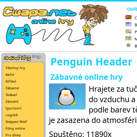
Oblí
C
B
P
M
B
Penguin Header
Všechny hry
Zábavné online hry
Akční
Střílecí
Hrajete za tu
Zábavné
Skákací
do vzduchu a 
Závodní
podle barev t
Sportovní
Logické
je zasazena do atmosféri
Steppen Wolf
Filmy online
Spuštěno: 11890x
Pro dívky