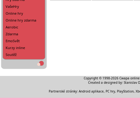
VašeHry
Online hry
Online hry zdarma
Aerobic
Zdarma
EmoSvět
Kurzy inline
Soutěž
Copyright © 1998-2026
Cwapa online
Created a designed by:
Stanislav 
Partnerské stránky:
Android aplikace
,
PC hry, PlayStation, Xb