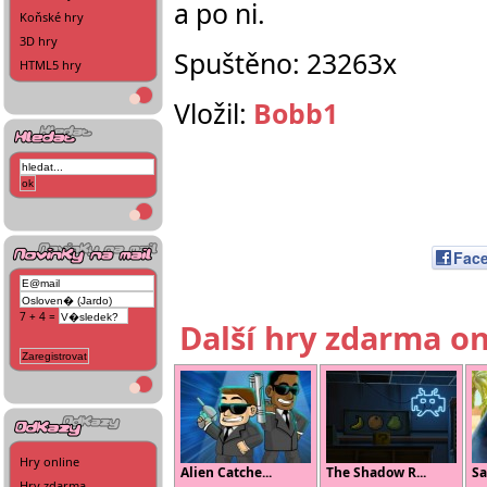
a po ni.
Koňské hry
3D hry
Spuštěno: 23263x
HTML5 hry
Vložil:
Bobb1
Fac
7 + 4 =
Další hry zdarma on
Hry online
Alien Catche...
The Shadow R...
Sa
Hry zdarma