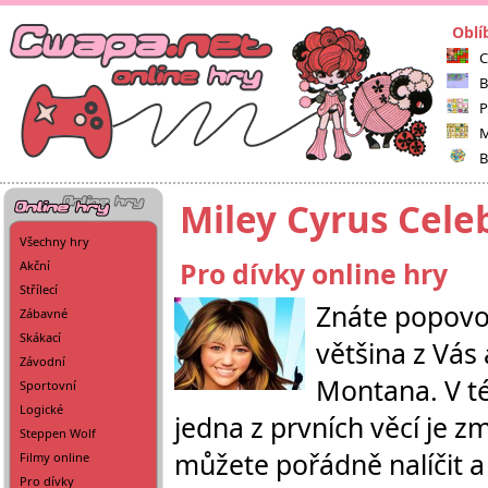
Oblí
C
B
P
M
B
Miley Cyrus Cele
Všechny hry
Pro dívky online hry
Akční
Střílecí
Znáte popovou
Zábavné
Skákací
většina z Vás
Závodní
Montana. V tét
Sportovní
Logické
jedna z prvních věcí je z
Steppen Wolf
můžete pořádně nalíčit a
Filmy online
Pro dívky