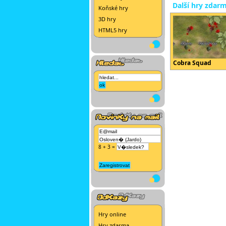
Další hry zdar
Koňské hry
3D hry
HTML5 hry
Cobra Squad
8 + 3 =
Hry online
Hry zdarma