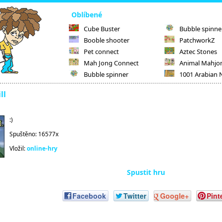
Oblíbené
Cube Buster
Bubble spinne
Booble shooter
PatchworkZ
Pet connect
Aztec Stones
Mah Jong Connect
Animal Mahjo
Bubble spinner
1001 Arabian 
ll
:)
Spuštěno: 16577x
Vložil:
online-hry
Spustit hru
Facebook
Twitter
Google+
Pint