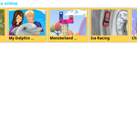
ma online
My Dolphin ...
Monsterland ...
Ice Racing
Chr