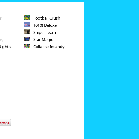
r
Football Crush
1010! Deluxe
Sniper Team
ng
Star Magic
Nights
Collapse Insanity
erest