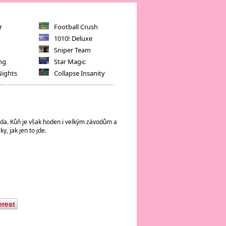
r
Football Crush
1010! Deluxe
Sniper Team
ng
Star Magic
Nights
Collapse Insanity
jízda. Kůň je však hoden i velkým závodům a
y, jak jen to jde.
erest