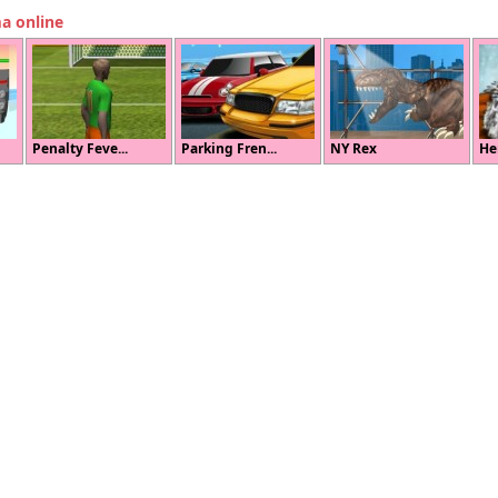
ma online
Penalty Feve...
Parking Fren...
NY Rex
He