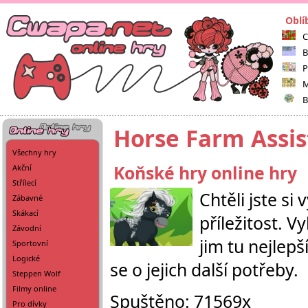
Oblí
C
B
P
M
B
Horse Farm Assis
Všechny hry
Koňské hry online hry
Akční
Střílecí
Chtěli jste s
Zábavné
Skákací
příležitost. V
Závodní
jim tu nejlepš
Sportovní
Logické
se o jejich další potřeby.
Steppen Wolf
Filmy online
Spuštěno: 71569x
Pro dívky