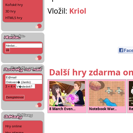
Koňské hry
Vložil:
Kriol
3D hry
HTML5 hry
Fac
Další hry zdarma on
3 + 4 =
8 March Even...
Notebook War...
Re
Hry online
Hry zdarma