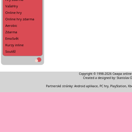
VašeHry
Online hry
Online hry zdarma
Aerobic
Zdarma
EmoSvět
Kurzy inline
Soutěž
Copyright © 1998-2026
Cwapa online
Created a designed by:
Stanislav 
Partnerské stránky:
Android aplikace
,
PC hry, PlayStation, Xb