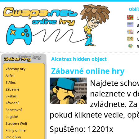
Oblí
C
B
P
M
B
Alcatraz hidden object
Zábavné online hry
Všechny hry
Akční
Najdete schov
Střílecí
Zábavné
naleznete v do
Skákací
zvládnete. Z
Závodní
Sportovní
pokud kliknete vedle, opě
Logické
Steppen Wolf
Spuštěno: 12201x
Filmy online
Pro dívky