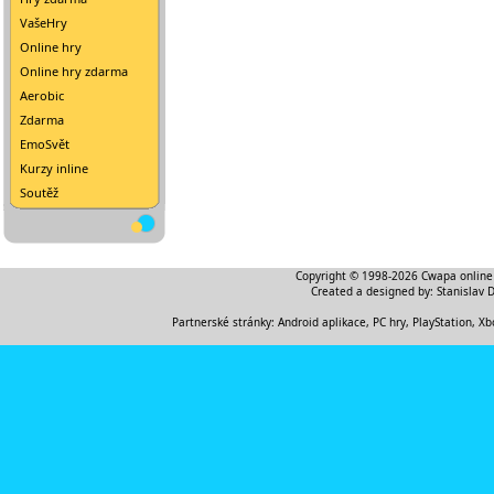
VašeHry
Online hry
Online hry zdarma
Aerobic
Zdarma
EmoSvět
Kurzy inline
Soutěž
Copyright © 1998-2026
Cwapa online
Created a designed by:
Stanislav 
Partnerské stránky:
Android aplikace
,
PC hry, PlayStation, Xb