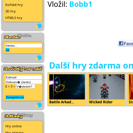
Vložil:
Bobb1
Koňské hry
3D hry
HTML5 hry
Fac
Další hry zdarma on
6 + 3 =
Battle Arkad...
Wicked Rider
Si
Hry online
Hry zdarma