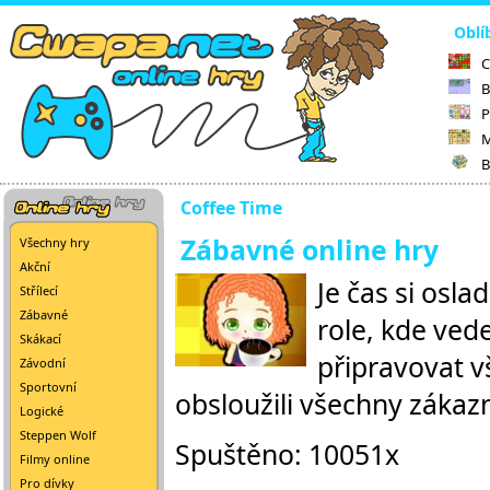
Oblí
C
B
P
M
B
Coffee Time
Zábavné online hry
Všechny hry
Akční
Je čas si osla
Střílecí
Zábavné
role, kde ved
Skákací
připravovat v
Závodní
Sportovní
obsloužili všechny zákazní
Logické
Steppen Wolf
Spuštěno: 10051x
Filmy online
Pro dívky