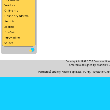
VašeHry
Online hry
Online hry zdarma
Aerobic
Zdarma
EmoSvět
Kurzy inline
Soutěž
Copyright © 1998-2026
Cwapa online
Created a designed by:
Stanislav 
Partnerské stránky:
Android aplikace
,
PC hry, PlayStation, Xb