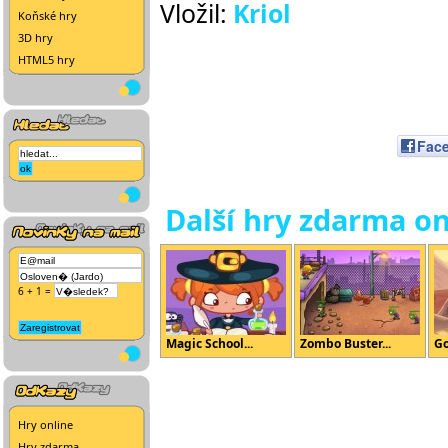
Vložil:
Kriol
Koňské hry
3D hry
HTML5 hry
Fac
Další hry zdarma on
6 + 1 =
Magic School...
Zombo Buster...
Go
Hry online
Hry zdarma