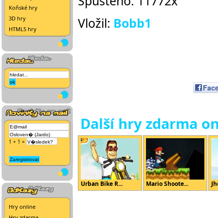
Spuštěno: 11772x
Koňské hry
3D hry
Vložil:
Bobb1
HTML5 hry
Fac
Další hry zdarma on
1 + 1 =
Urban Bike R...
Mario Shoote...
Jh
Hry online
Hry zdarma