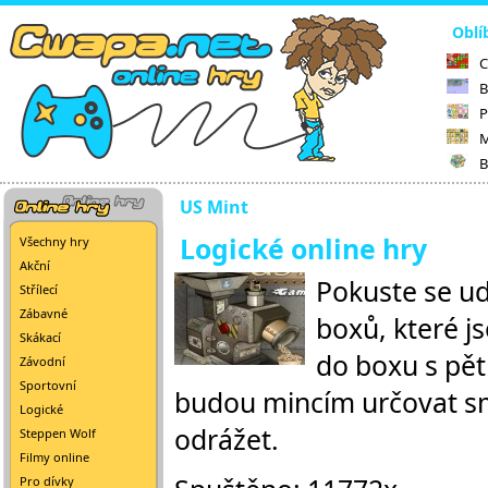
Oblí
C
B
P
M
B
US Mint
Logické online hry
Všechny hry
Akční
Pokuste se ud
Střílecí
Zábavné
boxů, které j
Skákací
do boxu s pětk
Závodní
Sportovní
budou mincím určovat sm
Logické
odrážet.
Steppen Wolf
Filmy online
Pro dívky