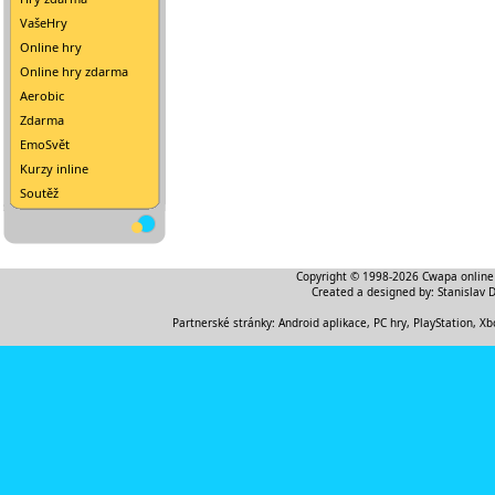
VašeHry
Online hry
Online hry zdarma
Aerobic
Zdarma
EmoSvět
Kurzy inline
Soutěž
Copyright © 1998-2026
Cwapa online
Created a designed by:
Stanislav 
Partnerské stránky:
Android aplikace
,
PC hry, PlayStation, Xb