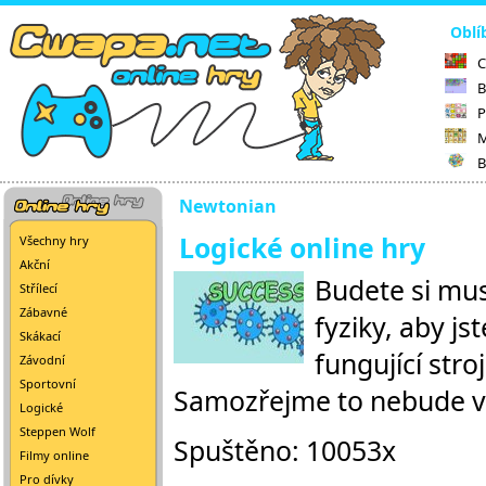
Oblí
C
B
P
M
B
Newtonian
Logické online hry
Všechny hry
Akční
Budete si mus
Střílecí
Zábavné
fyziky, aby js
Skákací
fungující stro
Závodní
Sportovní
Samozřejme to nebude v
Logické
Steppen Wolf
Spuštěno: 10053x
Filmy online
Pro dívky