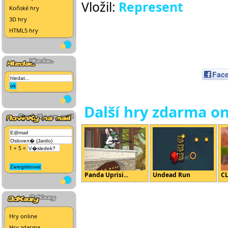
Vložil:
Represent
Koňské hry
3D hry
HTML5 hry
Fac
Další hry zdarma on
1 + 5 =
Panda Uprisi...
Undead Run
CL
Hry online
Hry zdarma