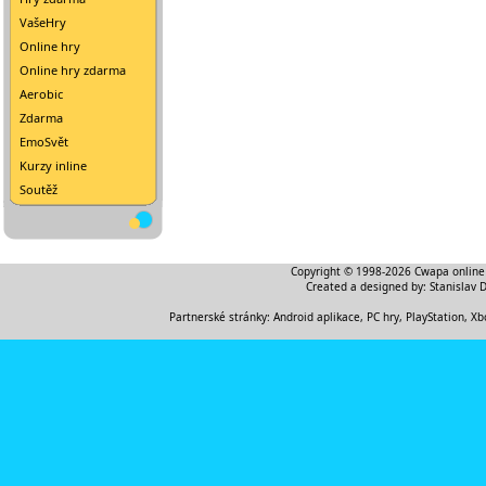
VašeHry
Online hry
Online hry zdarma
Aerobic
Zdarma
EmoSvět
Kurzy inline
Soutěž
Copyright © 1998-2026
Cwapa online
Created a designed by:
Stanislav 
Partnerské stránky:
Android aplikace
,
PC hry, PlayStation, Xb