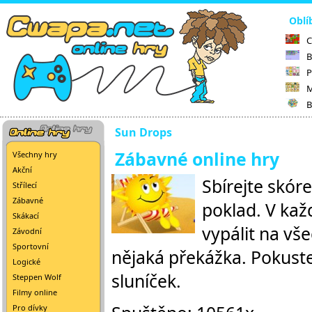
Oblí
C
B
P
M
B
Sun Drops
Zábavné online hry
Všechny hry
Akční
Sbírejte skóre
Střílecí
Zábavné
poklad. V kaž
Skákací
vypálit na vš
Závodní
Sportovní
nějaká překážka. Pokuste
Logické
sluníček.
Steppen Wolf
Filmy online
Pro dívky