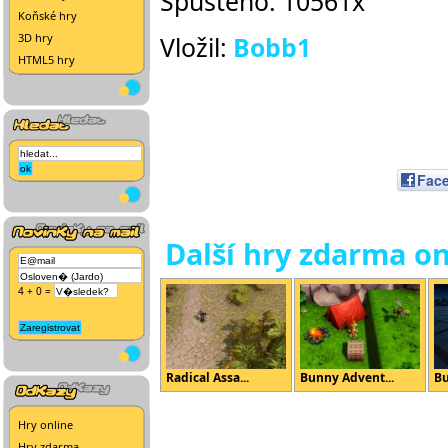
Spuštěno: 10561x
Koňské hry
3D hry
Vložil:
Bobb1
HTML5 hry
Fac
Další hry zdarma on
4 + 0 =
Radical Assa...
Bunny Advent...
Bu
Hry online
Hry zdarma